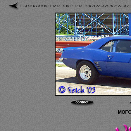
1
2
3
4
5
6
7
8
9
10
11
12
13
14
15
16
17
18
19
20
21
22
23
24
25
26
27
28
2
MOFO